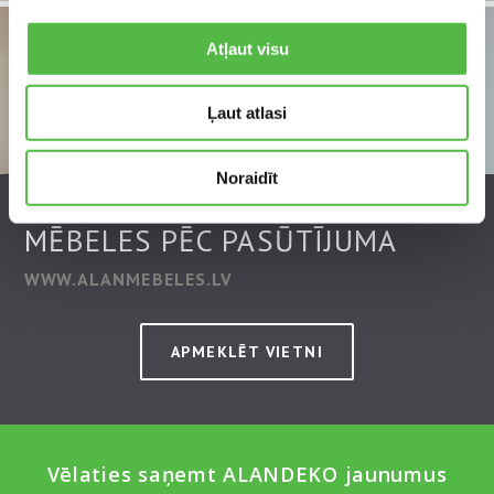
Atļaut visu
Ļaut atlasi
Noraidīt
MĒBELES PĒC PASŪTĪJUMA
WWW.ALANMEBELES.LV
APMEKLĒT VIETNI
Vēlaties saņemt ALANDEKO jaunumus