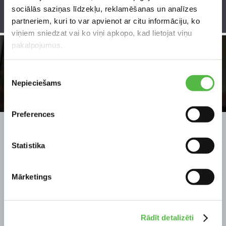
sociālās saziņas līdzekļu, reklamēšanas un analīzes
partneriem, kuri to var apvienot ar citu informāciju, ko
viņiem sniedzat vai ko viņi apkopo, kad lietojat viņu
pakalpojumus.
Piekrišanas
Nepieciešams
izvēle
Preferences
AIZKARI UN ŽALŪZIJAS
Statistika
VISS LOGU IEKŠĒJAM UN ĀRĒJAM NOFORMĒJUMAM
Mārketings
APSKATĪT SĪKĀK
Rādīt detalizēti