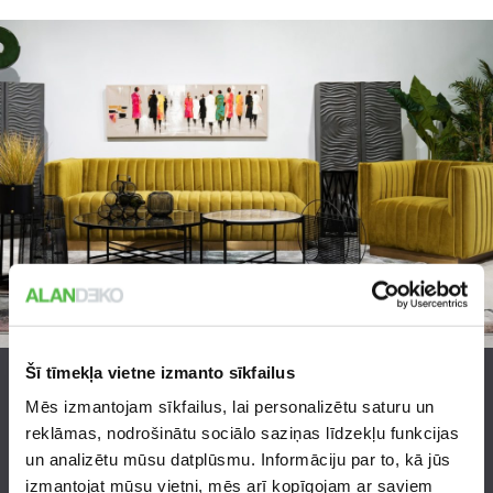
Šī tīmekļa vietne izmanto sīkfailus
INTERJERA LIETAS
Mēs izmantojam sīkfailus, lai personalizētu saturu un
reklāmas, nodrošinātu sociālo saziņas līdzekļu funkcijas
un analizētu mūsu datplūsmu. Informāciju par to, kā jūs
izmantojat mūsu vietni, mēs arī kopīgojam ar saviem
LASĪT VAIRĀK