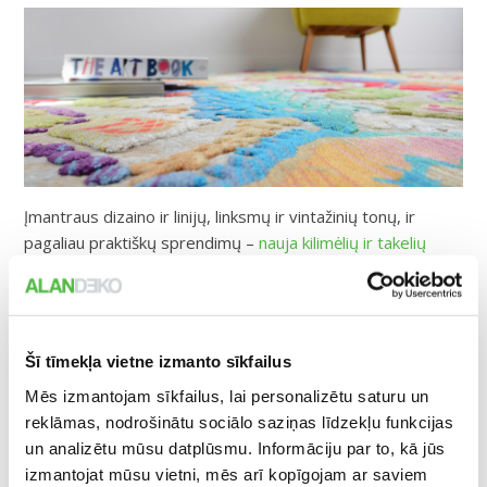
Įmantraus dizaino ir linijų, linksmų ir vintažinių tonų, ir
pagaliau praktiškų sprendimų –
nauja kilimėlių ir takelių
kolekcija
iš ALANDEKO.
Skirtingų dydžių asortimentas, pradedant nuo mažų
kilimėlių 40 x 60 cm ir baigiant didžiuliais 3 x 4 m pločio
Šī tīmekļa vietne izmanto sīkfailus
kilimais. Kainos prasideda nuo 7 Eur! Pasiūlymai, dėl kurių
neturėtume galvoti ilgą laiką!
Mēs izmantojam sīkfailus, lai personalizētu saturu un
reklāmas, nodrošinātu sociālo saziņas līdzekļu funkcijas
un analizētu mūsu datplūsmu. Informāciju par to, kā jūs
izmantojat mūsu vietni, mēs arī kopīgojam ar saviem