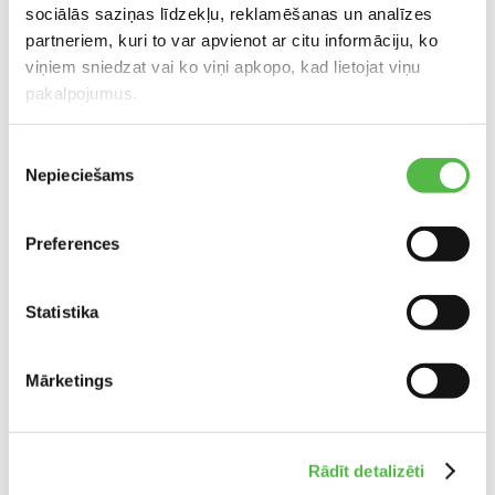
sociālās saziņas līdzekļu, reklamēšanas un analīzes
partneriem, kuri to var apvienot ar citu informāciju, ko
viņiem sniedzat vai ko viņi apkopo, kad lietojat viņu
pakalpojumus.
Piekrišanas
Nepieciešams
izvēle
Preferences
Statistika
Mārketings
Rādīt detalizēti