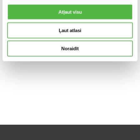
Atļaut visu
Ļaut atlasi
Dalinkis:
Noraidīt