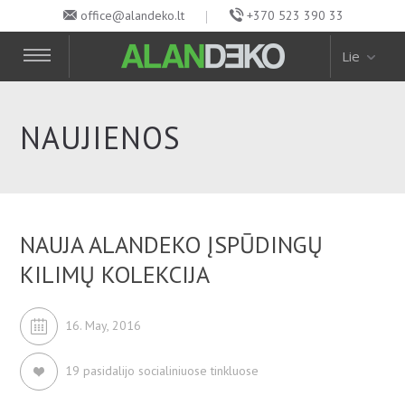
office@alandeko.lt
+370 523 390 33
Lie
NAUJIENOS
NAUJA ALANDEKO ĮSPŪDINGŲ
KILIMŲ KOLEKCIJA
16. May, 2016
19 pasidalijo socialiniuose tinkluose