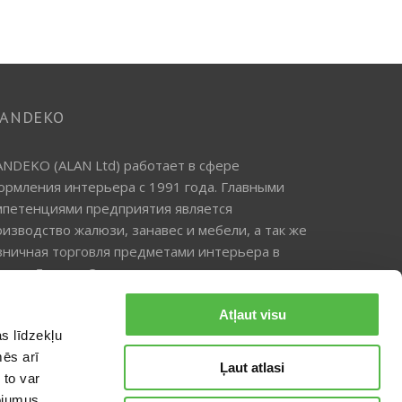
LANDEKO
ANDEKO (ALAN Ltd) работает в сфере
ормления интерьера с 1991 года. Главными
мпетенциями предприятия является
оизводство жалюзи, занавес и мебели, а так же
зничная торговля предметами интерьера в
твии, Литве и Эстонии.
Atļaut visu
s līdzekļu
mēs arī
Ļaut atlasi
 to var
pojumus.