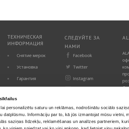
ТЕХНИЧЕСКАЯ
СЛЕДУЙТЕ ЗА
A
ИНФОРМАЦИЯ
НАМИ
AL
Facebook
ы
Снятие мерок
оф
Twitter
Установка
ко
пр
Instagram
Гарантия
ро
Ла
Google My
Business
sīkfailus
Электронная
lai personalizētu saturu un reklāmas, nodrošinātu sociālo saziņa
рассылка
u datplūsmu. Informāciju par to, kā jūs izmantojat mūsu vietni, 
ās saziņas līdzekļu, reklamēšanas un analīzes partneriem, kuri
u, ko viņiem sniedzat vai ko viņi apkopo, kad lietojat viņu pakal