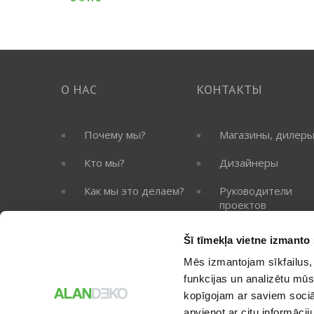
О НАС
КОНТАКТЫ
Почему мы?
Магазины, дилер
Кто мы?
Дизайнеры
Как мы это делаем?
Руководители
проектов
Портфолио
Сервис
Šī tīmekļa vietne izmanto 
Виртуальная
прогулка
Офис
Mēs izmantojam sīkfailus, 
funkcijas un analizētu mūs
kopīgojam ar saviem sociāl
apvienot ar citu informācij