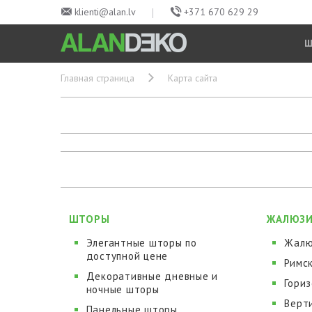
klienti@alan.lv
+371 670 629 29
Главная страница
Карта сайта
ШТОРЫ
ЖАЛЮЗ
Элегантные шторы по
Жалю
доступной цене
Римс
Декоративные дневные и
Гори
ночные шторы
Верт
Панельные шторы