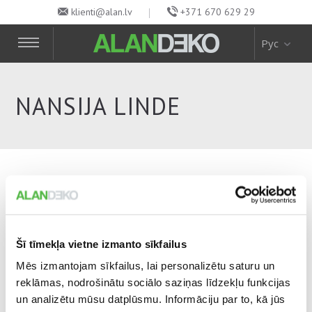
klienti@alan.lv
+371 670 629 29
Рус
NANSIJA LINDE
NANSIJA LINDE
15. December, 2015
Šī tīmekļa vietne izmanto sīkfailus
18 поделились в социальных сетях
Mēs izmantojam sīkfailus, lai personalizētu saturu un
reklāmas, nodrošinātu sociālo saziņas līdzekļu funkcijas
un analizētu mūsu datplūsmu. Informāciju par to, kā jūs