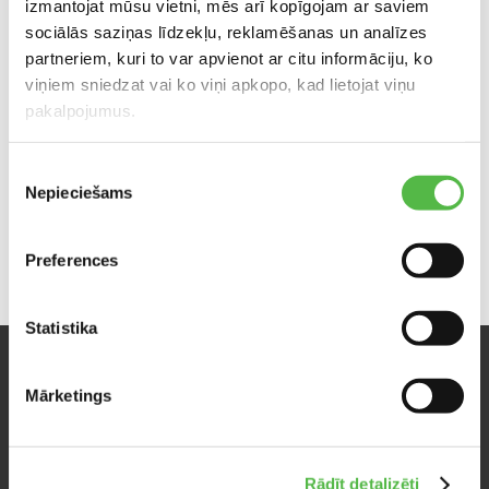
izmantojat mūsu vietni, mēs arī kopīgojam ar saviem
Делиться:
sociālās saziņas līdzekļu, reklamēšanas un analīzes
partneriem, kuri to var apvienot ar citu informāciju, ko
viņiem sniedzat vai ko viņi apkopo, kad lietojat viņu
pakalpojumus.
Piekrišanas
Nepieciešams
izvēle
Preferences
Statistika
СЛЕДУЙТЕ ЗА НАМИ
Mārketings
Facebook
Rādīt detalizēti