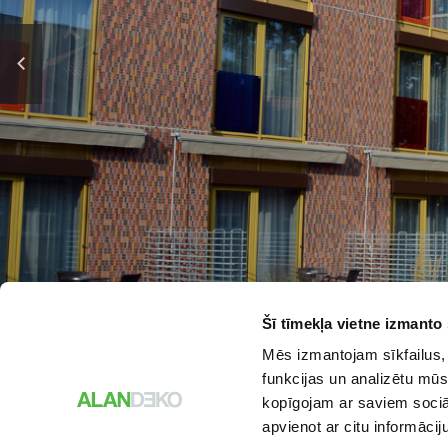
©
Šī tīmekļa vietne izmanto 
Mēs izmantojam sīkfailus, 
funkcijas un analizētu mūs
kopīgojam ar saviem sociāl
apvienot ar citu informācij