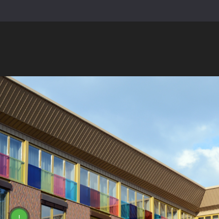
О нас
Новинки
Контак
ШТОРЫ
ЖАЛЮЗИ
МАРКИЗЫ
ПОРТФОЛИО
МЕ
е объекты
Гостиница KURSHI HOTEL
ТЕХНИЧЕСКАЯ
СЛЕДУЙТЕ ЗА
A
ИНФОРМАЦИЯ
НАМИ
AL
Facebook
ы
Снятие мерок
оф
Twitter
Установка
ко
пр
Instagram
Гарантия
ро
Ла
Google My
Business
Электронная
!