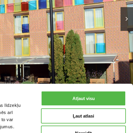
НЫ.
Atļaut visu
s līdzekļu
mēs arī
Ļaut atlasi
 to var
pojumus.