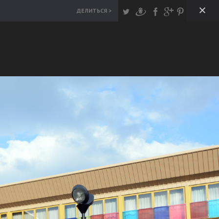
ты
Политика приватности
Русский
ДЕЛИТЬСЯ >
БЕЛЬ
ТОВАРЫ ДЛЯ ИНТЕРЬЕРА
LANDEKO
ANDEKO (ALAN Ltd) работает в сфере
ормления интерьера с 1991 года. Главными
мпетенциями предприятия является
оизводство жалюзи, занавес и мебели, а так же
зничная торговля предметами интерьера в
твии, Литве и Эстонии.