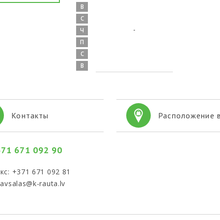
В
С
-
Ч
П
С
В
Контакты
Расположение в
71 671 092 90
кс: +371 671 092 81
cavsalas@k-rauta.lv