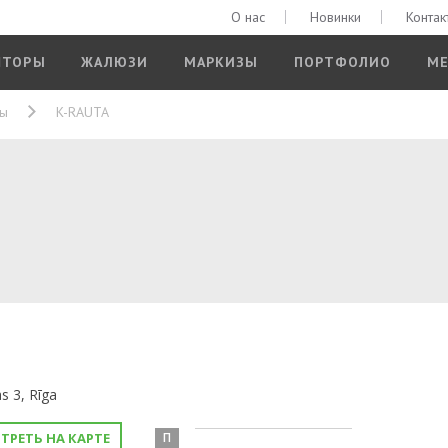
О нас
Новинки
Контак
ШТОРЫ
ЖАЛЮЗИ
МАРКИЗЫ
ПОРТФОЛИО
МЕ
ры
K-RAUTA
s 3, Rīga
ТРЕТЬ НА КАРТЕ
П