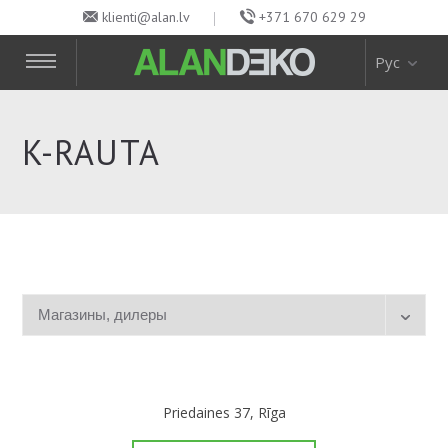
klienti@alan.lv
+371 670 629 29
Рус
K-RAUTA
Priedaines 37, Rīga