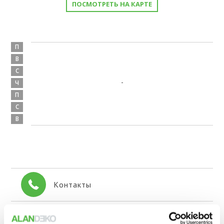
ПОСМОТРЕТЬ НА КАРТЕ
П
В
С
-
Ч
П
С
В
Контакты
+371 671 092 10