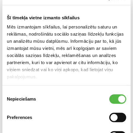
Факс: +371 671 092 05
priedaines@k-rauta.lv
Šī tīmekļa vietne izmanto sīkfailus
Mēs izmantojam sīkfailus, lai personalizētu saturu un
reklāmas, nodrošinātu sociālo saziņas līdzekļu funkcijas
Расположение в торговом центре
un analizētu mūsu datplūsmu. Informāciju par to, kā jūs
izmantojat mūsu vietni, mēs arī kopīgojam ar saviem
sociālās saziņas līdzekļu, reklamēšanas un analīzes
partneriem, kuri to var apvienot ar citu informāciju, ko
viņiem sniedzat vai ko viņi apkopo, kad lietojat viņu
pakalpojumus.
Piekrišanas
РАСПОЛОЖЕНИЕ НА КАРТЕ
Nepieciešams
izvēle
Preferences