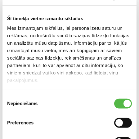
Факс: +371 671 342 43
maskavas@k-rauta.lv
Šī tīmekļa vietne izmanto sīkfailus
Mēs izmantojam sīkfailus, lai personalizētu saturu un
reklāmas, nodrošinātu sociālo saziņas līdzekļu funkcijas
Расположение в торговом центре
un analizētu mūsu datplūsmu. Informāciju par to, kā jūs
izmantojat mūsu vietni, mēs arī kopīgojam ar saviem
sociālās saziņas līdzekļu, reklamēšanas un analīzes
partneriem, kuri to var apvienot ar citu informāciju, ko
viņiem sniedzat vai ko viņi apkopo, kad lietojat viņu
pakalpojumus.
Piekrišanas
РАСПОЛОЖЕНИЕ НА КАРТЕ
Nepieciešams
izvēle
Preferences