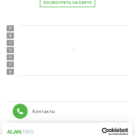
ПОСМОТРЕТЬ НА КАРТЕ
П
В
С
-
Ч
П
С
В
Контакты
+371 671 342 30