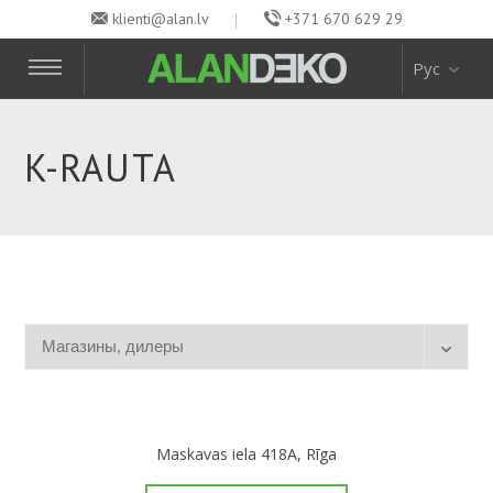
klienti@alan.lv
+371 670 629 29
Рус
K-RAUTA
Maskavas iela 418A, Rīga