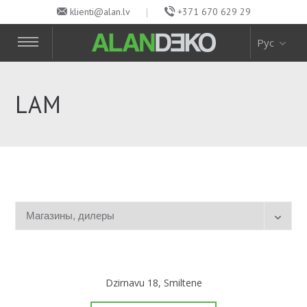
klienti@alan.lv
+371 670 629 29
Рус
LAM
Dzirnavu 18, Smiltene