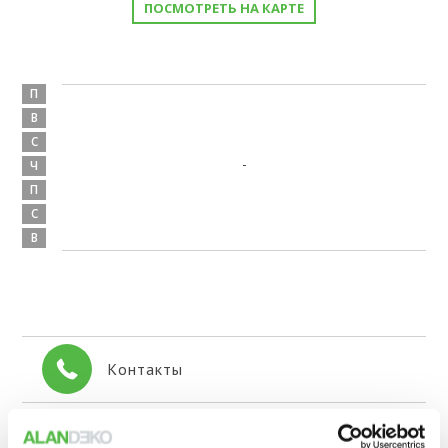
ПОСМОТРЕТЬ НА КАРТЕ
П
В
С
-
Ч
П
С
В
Контакты
+371 647 745 64