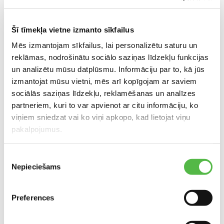
Факс: +371 647 735 62
lam@apollo.lv
Šī tīmekļa vietne izmanto sīkfailus
Mēs izmantojam sīkfailus, lai personalizētu saturu un
reklāmas, nodrošinātu sociālo saziņas līdzekļu funkcijas
Расположение в торговом центре
un analizētu mūsu datplūsmu. Informāciju par to, kā jūs
izmantojat mūsu vietni, mēs arī kopīgojam ar saviem
sociālās saziņas līdzekļu, reklamēšanas un analīzes
partneriem, kuri to var apvienot ar citu informāciju, ko
viņiem sniedzat vai ko viņi apkopo, kad lietojat viņu
pakalpojumus.
Piekrišanas
РАСПОЛОЖЕНИЕ НА КАРТЕ
Nepieciešams
izvēle
Preferences