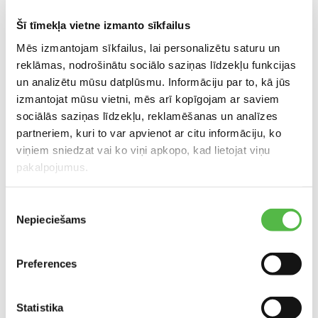
vizija33@inbox.lv
Šī tīmekļa vietne izmanto sīkfailus
Mēs izmantojam sīkfailus, lai personalizētu saturu un
Расположение в торговом центре
reklāmas, nodrošinātu sociālo saziņas līdzekļu funkcijas
un analizētu mūsu datplūsmu. Informāciju par to, kā jūs
izmantojat mūsu vietni, mēs arī kopīgojam ar saviem
sociālās saziņas līdzekļu, reklamēšanas un analīzes
partneriem, kuri to var apvienot ar citu informāciju, ko
viņiem sniedzat vai ko viņi apkopo, kad lietojat viņu
pakalpojumus.
РАСПОЛОЖЕНИЕ НА КАРТЕ
Piekrišanas
Nepieciešams
izvēle
Preferences
Statistika