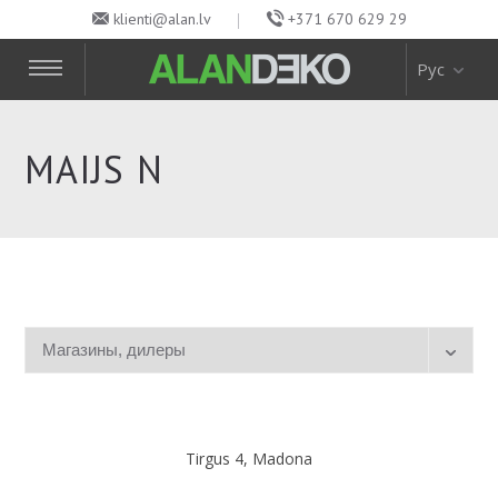
klienti@alan.lv
+371 670 629 29
Рус
MAIJS N
Tirgus 4, Madona