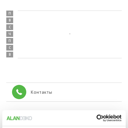
П
В
С
-
Ч
П
С
В
Контакты
+371 648 220 37
Факс: +371 648 220 37