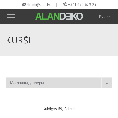
klienti@alan.lv
+371 670 629 29
Рус
KURŠI
Kuldīgas 69, Saldus