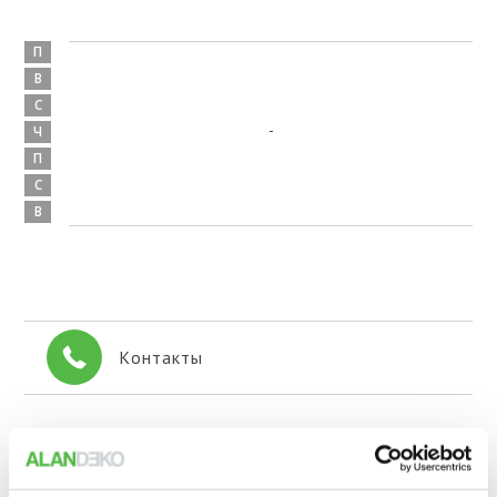
П
В
С
-
Ч
П
С
В
Контакты
+371 638 224 42
Факс: +371 638 222 64