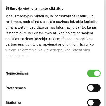
saldus.info@kurshi.lv
Šī tīmekļa vietne izmanto sīkfailus
Mēs izmantojam sīkfailus, lai personalizētu saturu un
Расположение в торговом центре
reklāmas, nodrošinātu sociālo saziņas līdzekļu funkcijas
un analizētu mūsu datplūsmu. Informāciju par to, kā jūs
izmantojat mūsu vietni, mēs arī kopīgojam ar saviem
sociālās saziņas līdzekļu, reklamēšanas un analīzes
partneriem, kuri to var apvienot ar citu informāciju, ko
viņiem sniedzat vai ko viņi apkopo, kad lietojat viņu
pakalpojumus.
РАСПОЛОЖЕНИЕ НА КАРТЕ
Piekrišanas
Nepieciešams
izvēle
Preferences
Statistika