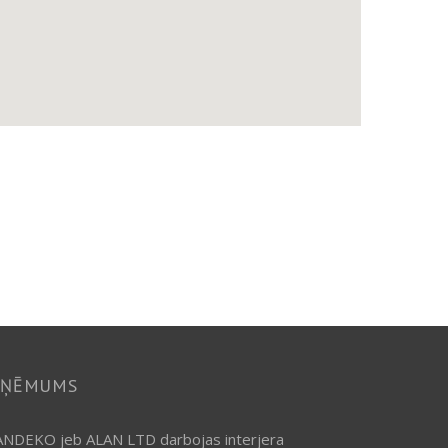
ZŅĒMUMS
NDEKO jeb ALAN LTD darbojas interjera