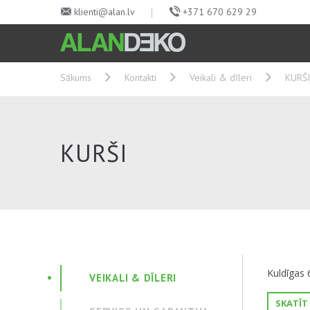
klienti@alan.lv
+371 670 629 29
Sākums
Kontakti
Veikali & dīleri
KURŠI
KURŠI
Kuldīgas 
VEIKALI & DĪLERI
SKATĪT