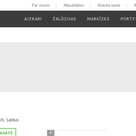
Par mums
Aktualitātes
Klienta karte
K
AIZKARI
ŽALŪZIJAS
MARKĪZES
PORTF
69, Saldus
 KARTĒ
P