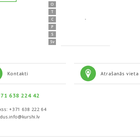
O
T
-
C
P
S
Sv
Kontakti
Atrašanās vieta 
71 638 224 42
kss: +371 638 222 64
ldus.info@kurshi.lv