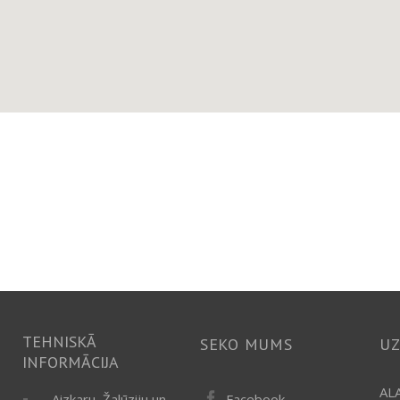
TEHNISKĀ
SEKO MUMS
U
INFORMĀCIJA
ALA
Facebook
Aizkaru, Žalūziju un