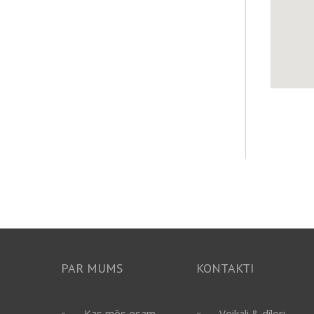
PAR MUMS
KONTAKTI
Kas mēs esam
Veikali & dīleri