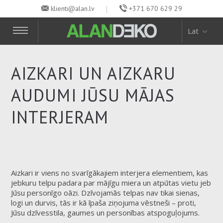
klienti@alan.lv
+371 670 629 29
Lat
AIZKARI UN AIZKARU
AUDUMI JŪSU MĀJAS
INTERJERAM
Aizkari ir viens no svarīgākajiem interjera elementiem, kas
jebkuru telpu padara par mājīgu miera un atpūtas vietu jeb
Jūsu personīgo oāzi. Dzīvojamās telpas nav tikai sienas,
logi un durvis, tās ir kā īpaša ziņojuma vēstneši – proti,
Jūsu dzīvesstila, gaumes un personības atspoguļojums.