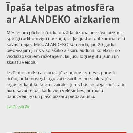
Īpaša telpas atmosfēra
ar ALANDEKO aizkariem
Mēs esam pārliecināti, ka dažāda dizaina un krāsu aizkari ir
spējīgi radīt burvīgu noskaņu, lai Jūs justos patīkami un ērti
savās mājās. Mēs, ALANDEKO komanda, jau 20 gadus
piedāvājam Jums visplašāko aizkaru audumu kolekciju no
visdažādākajiem ražotājiem, lai Jūsu logi iegūtu jaunu un
skaistu veidolu.
Izvēloties mūsu aizkarus, Jūs saņemsiet nevis parastu
drēbi, ar ko nosegt logu vai izvairīties no saules. Jūs
iegūsiet kaut ko krietni vairāk – Jums būs iespēja radīt tādu
auru savai telpai, kādu vien vēlēsieties, ar mūsu
daudzveidīgo un plašo aizkaru piedāvājumu.
Lasīt vairāk