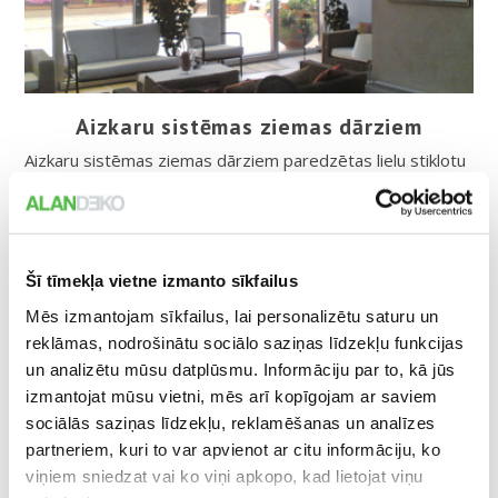
Aizkaru sistēmas ziemas dārziem
Aizkaru sistēmas ziemas dārziem paredzētas lielu stiklotu
konstrukciju, slīpu vai horizontālu logu un jumta plakņu
nosegšanai.
Šī tīmekļa vietne izmanto sīkfailus
Mēs izmantojam sīkfailus, lai personalizētu saturu un
reklāmas, nodrošinātu sociālo saziņas līdzekļu funkcijas
un analizētu mūsu datplūsmu. Informāciju par to, kā jūs
izmantojat mūsu vietni, mēs arī kopīgojam ar saviem
sociālās saziņas līdzekļu, reklamēšanas un analīzes
partneriem, kuri to var apvienot ar citu informāciju, ko
viņiem sniedzat vai ko viņi apkopo, kad lietojat viņu