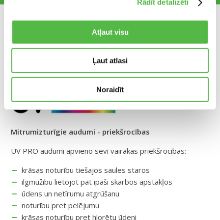
Rādīt detalizēti
DETALIZĒTĀKA INFORMĀCIJA
Atļaut visu
Ļaut atlasi
Noraidīt
Mitrumizturīgie audumi - priekšrocības
UV PRO audumi apvieno sevī vairākas priekšrocības:
krāsas noturību tiešajos saules staros
ilgmūžību lietojot pat īpaši skarbos apstākļos
ūdens un netīrumu atgrūšanu
noturību pret pelējumu
krāsas noturību pret hlorētu ūdeni