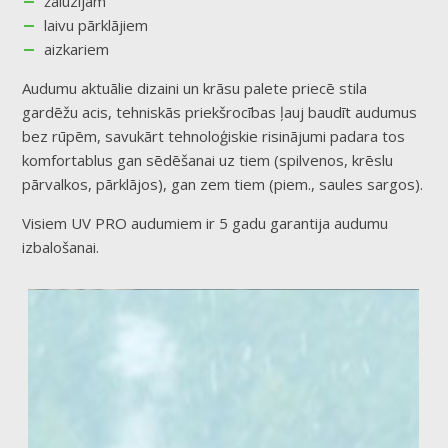
žalūzijām
laivu pārklājiem
aizkariem
Audumu aktuālie dizaini un krāsu palete priecē stila
gardēžu acis, tehniskās priekšrocības ļauj baudīt audumus
bez rūpēm, savukārt tehnoloģiskie risinājumi padara tos
komfortablus gan sēdēšanai uz tiem (spilvenos, krēslu
pārvalkos, pārklājos), gan zem tiem (piem., saules sargos).
Visiem UV PRO audumiem ir 5 gadu garantija audumu
izbalošanai.