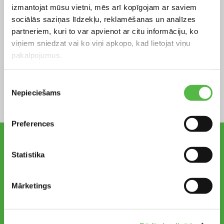
izmantojat mūsu vietni, mēs arī kopīgojam ar saviem
sociālās saziņas līdzekļu, reklamēšanas un analīzes
partneriem, kuri to var apvienot ar citu informāciju, ko
viņiem sniedzat vai ko viņi apkopo, kad lietojat viņu
pakalpojumus.
Piekrišanas
Nepieciešams
izvēle
Preferences
Vēlaties uzdot jautājumu, veikt
Statistika
pasūtījumu vai saņemt konsultāciju?
Mārketings
KLIKŠĶINIET ŠEIT