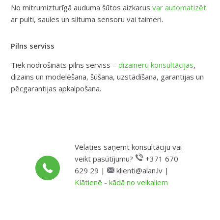
No mitrumizturīgā auduma šūtos aizkarus
var automatizēt
ar pulti, saules un siltuma sensoru vai taimeri.
Pilns serviss
Tiek nodrošināts pilns serviss –
dizaineru konsultācijas
,
dizains un modelēšana, šūšana, uzstādīšana, garantijas un
pēcgarantijas apkalpošana.
Vēlaties saņemt konsultāciju vai
veikt pasūtījumu?
+371 670
629 29 |
klienti@alan.lv |
Klātienē - kādā no veikaliem