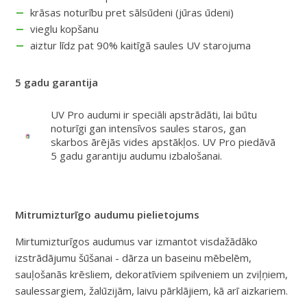
krāsas noturību pret sālsūdeni (jūras ūdeni)
vieglu kopšanu
aiztur līdz pat 90% kaitīgā saules UV starojuma
5 gadu garantija
UV Pro audumi ir speciāli apstrādāti, lai būtu
noturīgi gan intensīvos saules staros, gan
skarbos ārējās vides apstākļos. UV Pro piedāvā
5 gadu garantiju audumu izbalošanai.
Mitrumizturīgo audumu pielietojums
Mirtumizturīgos audumus var izmantot visdažādāko
izstrādājumu šūšanai - dārza un baseinu mēbelēm,
sauļošanās krēsliem, dekoratīviem spilveniem un zviļņiem,
saulessargiem, žalūzijām, laivu pārklājiem, kā arī aizkariem.