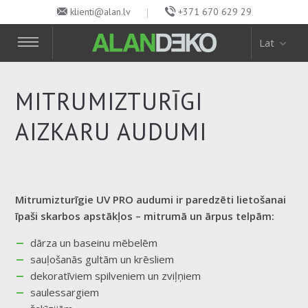
klienti@alan.lv
+371 670 629 29
Lat
MITRUMIZTURĪGI
AIZKARU AUDUMI
Mitrumizturīgie UV PRO audumi ir paredzēti lietošanai
īpaši skarbos apstākļos – mitrumā un ārpus telpām:
dārza un baseinu mēbelēm
sauļošanās gultām un krēsliem
dekoratīviem spilveniem un zviļņiem
saulessargiem