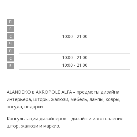
П
В
10:00 - 21:00
С
Ч
П
10:00 - 21.00
С
10:00 - 21;00
В
ALANDEKO в AKROPOLE ALFA – предметы дизайна
интерьера, шторы, жалюзи, мебель, лампы, ковры,
посуда, подарки.
Консультации дизайнеров – дизайн и изготовление
штор, жалюзи и маркиз.