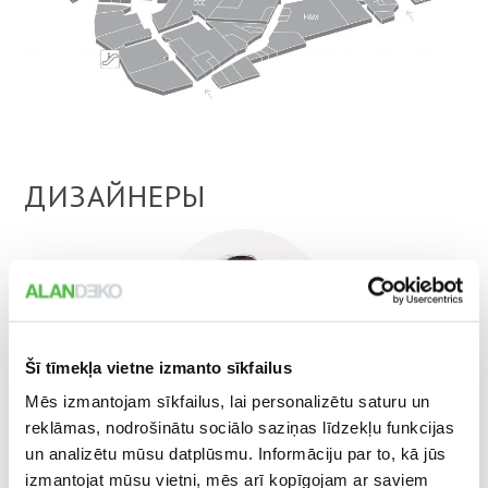
ДИЗАЙНЕРЫ
Šī tīmekļa vietne izmanto sīkfailus
Mēs izmantojam sīkfailus, lai personalizētu saturu un
reklāmas, nodrošinātu sociālo saziņas līdzekļu funkcijas
ZITA ZARŽECKA
un analizētu mūsu datplūsmu. Informāciju par to, kā jūs
Дизайнер
izmantojat mūsu vietni, mēs arī kopīgojam ar saviem