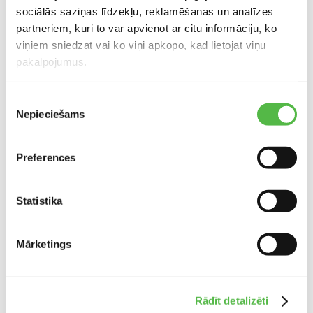
sociālās saziņas līdzekļu, reklamēšanas un analīzes
+371 29265369
partneriem, kuri to var apvienot ar citu informāciju, ko
zita@alan.lv
viņiem sniedzat vai ko viņi apkopo, kad lietojat viņu
pakalpojumus.
Piekrišanas
Nepieciešams
izvēle
Preferences
Statistika
IEVA STANKĒVIČA
Дизайнер
Mārketings
+371 291 215 50
ieva@alan.lv
Rādīt detalizēti