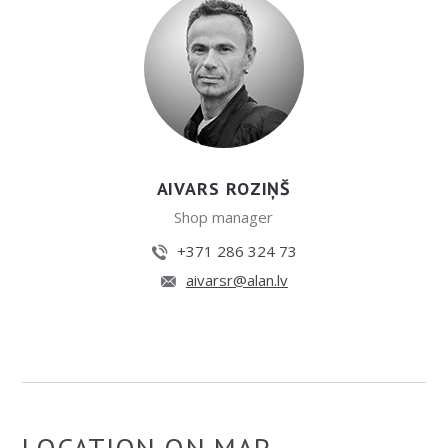
AIVARS ROZIŅŠ
Shop manager
+371 286 324 73
aivarsr@alan.lv
LOCATION ON MAP