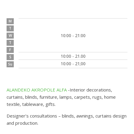
M
T
10:00 - 21:00
W
T
F
10:00 - 21.00
S
10:00 - 21;00
Su
ALANDEKO AKROPOLE ALFA
-Interior decorations,
curtains, blinds, furniture, lamps, carpets, rugs, home
textile, tableware, gifts.
Designer’s consultations – blinds, awnings, curtains design
and production.