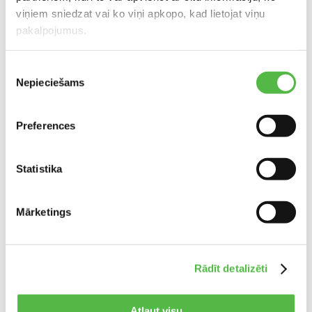
viņiem sniedzat vai ko viņi apkopo, kad lietojat viņu
+371 29265369
pakalpojumus.
zita@alan.lv
Piekrišanas
Nepieciešams
izvēle
Preferences
Statistika
Mārketings
IEVA STANKĒVIČA
Designer
+371 291 215 50
Rādīt detalizēti
ieva@alan.lv
Atļaut visu