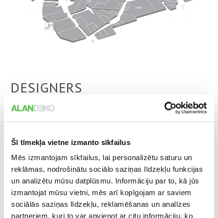
DESIGNERS
Šī tīmekļa vietne izmanto sīkfailus
Mēs izmantojam sīkfailus, lai personalizētu saturu un
reklāmas, nodrošinātu sociālo saziņas līdzekļu funkcijas
un analizētu mūsu datplūsmu. Informāciju par to, kā jūs
izmantojat mūsu vietni, mēs arī kopīgojam ar saviem
ZITA ZARŽECKA
sociālās saziņas līdzekļu, reklamēšanas un analīzes
Designer
partneriem, kuri to var apvienot ar citu informāciju, ko