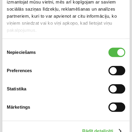
izmantojat mūsu vietni, mēs arī kopīgojam ar saviem
sociālās saziņas līdzekļu, reklamēšanas un analīzes
partneriem, kuri to var apvienot ar citu informāciju, ko
viņiem sniedzat vai ko viņi apkopo, kad lietojat viņu
pakalpojumus.
PRIVATE HOUSE IN JŪRMALA CITY, LATVIA
Piekrišanas
Nepieciešams
izvēle
Preferences
Statistika
Mārketings
PRIVATE HOUSE IN IKŠĶILE, LATVIA
Rādīt detalizēti