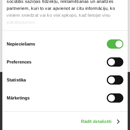
sociālās saziņas līdzekļu, reklamēšanas un analīzes
partneriem, kuri to var apvienot ar citu informāciju, ko
viņiem sniedzat vai ko viņi apkopo, kad lietojat viņu
pakalpojumus.
Piekrišanas
Nepieciešams
izvēle
Preferences
Statistika
SEKO MUMS
Mārketings
Facebook
Twitter
Rādīt detalizēti