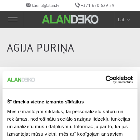
klienti@alan.lv
+371 670 629 29
Lat
AGIJA PURIŅA
AGIJA PURIŅA
Šī tīmekļa vietne izmanto sīkfailus
10. March, 2015
17 dalījušies soc. tīklos
Mēs izmantojam sīkfailus, lai personalizētu saturu un
reklāmas, nodrošinātu sociālo saziņas līdzekļu funkcijas
un analizētu mūsu datplūsmu. Informāciju par to, kā jūs
Dalīties:
izmantojat mūsu vietni, mēs arī kopīgojam ar saviem