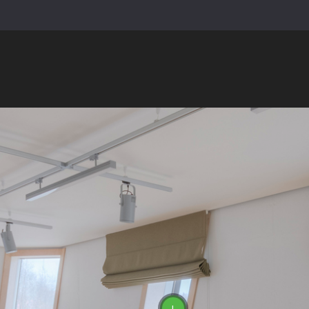
Par mums
Aktualitātes
Klienta karte
K
AIZKARI
ŽALŪZIJAS
MARKĪZES
PORTF
ARPC "Zeimuļs" Rēzekne
TEHNISKĀ
SEKO MUMS
U
INFORMĀCIJA
ALA
Facebook
Aizkaru, Žalūziju un
no
Markīžu Mērīšana
Twitter
gal
Žalūziju, Aizkaru un
raž
Instagram
Markīžu Uzstādīšana
Lat
Google My
Garantija
Business
Biežāk uzdotie
jautājumi
Jaunumi epastā
!