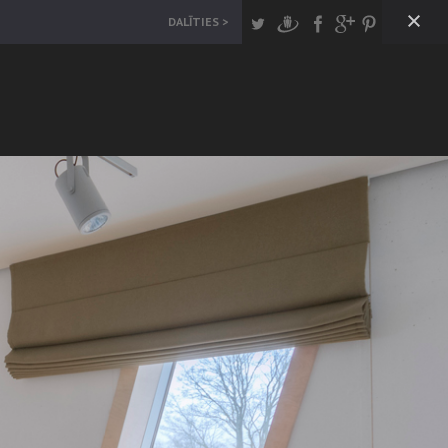
ontakti
Privātuma politika
Latviešu
DALĪTIES >
OLIO
MĒBELES
INTERJERAM
ZŅĒMUMS
NDEKO jeb ALAN LTD darbojas interjera
formēšanas jomā kopš 1991. gada. Uzņēmuma
venās kompetences ir žalūziju, aizkaru un mēbeļu
ošana kā arī interjera priekšmetu mazumtirdzniecība
vijā, Lietuvā un Igaunijā.