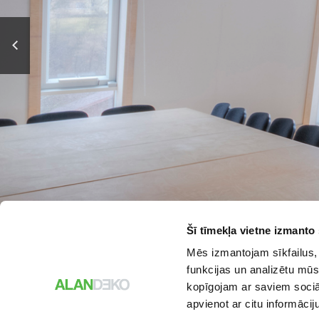
© 
Šī tīmekļa vietne izmanto 
Mēs izmantojam sīkfailus, 
funkcijas un analizētu mūs
kopīgojam ar saviem sociāl
apvienot ar citu informācij