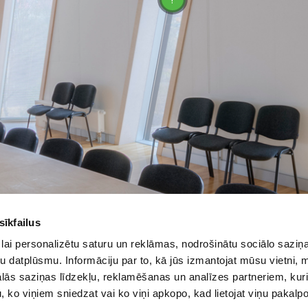
2017 ALANDEKO AIZKARI UN ŽALŪZIJAS. VISAS TIESĪBAS PATU
sīkfailus
lai personalizētu saturu un reklāmas, nodrošinātu sociālo saziņa
u datplūsmu. Informāciju par to, kā jūs izmantojat mūsu vietni, 
ās saziņas līdzekļu, reklamēšanas un analīzes partneriem, kuri
u, ko viņiem sniedzat vai ko viņi apkopo, kad lietojat viņu pakal