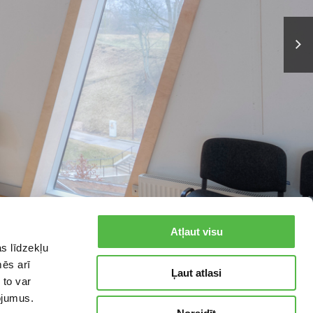
RĒTAS
Atļaut visu
s līdzekļu
mēs arī
Ļaut atlasi
 to var
pojumus.