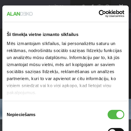
klienti@alan.lv
+371 670 629 29
DALĪTIES >
Lat
EXUPERY INTERNATIONAL SCHOOL
Šī tīmekļa vietne izmanto sīkfailus
SEKO MUMS
Mēs izmantojam sīkfailus, lai personalizētu saturu un
reklāmas, nodrošinātu sociālo saziņas līdzekļu funkcijas
un analizētu mūsu datplūsmu. Informāciju par to, kā jūs
Facebook
izmantojat mūsu vietni, mēs arī kopīgojam ar saviem
sociālās saziņas līdzekļu, reklamēšanas un analīzes
Twitter
partneriem, kuri to var apvienot ar citu informāciju, ko
Instagram
viņiem sniedzat vai ko viņi apkopo, kad lietojat viņu
pakalpojumus.
Google My Business
Jaunumi epastā
Piekrišanas
Nepieciešams
izvēle