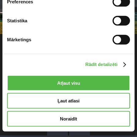
Preferences
Statistika
© 2017 ALANDEKO AIZKARI UN ŽALŪZIJAS. VISAS
Mārketings
TIESĪBAS PATURĒTAS
Rādīt detalizēti
Atļaut visu
Ļaut atlasi
Noraidīt
1
/
6