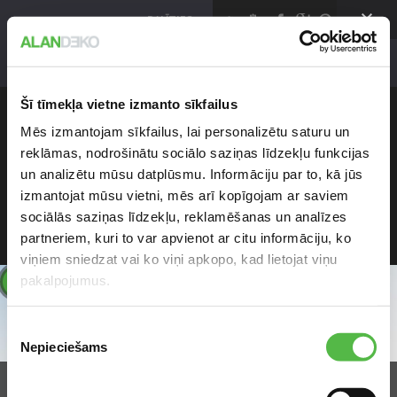
klienti@alan.lv
+371 670 629 29
DALĪTIES >
Lat
KONCERTZĀLE LIELAIS DZINTARS
Šī tīmekļa vietne izmanto sīkfailus
SEKO MUMS
Mēs izmantojam sīkfailus, lai personalizētu saturu un
reklāmas, nodrošinātu sociālo saziņas līdzekļu funkcijas
un analizētu mūsu datplūsmu. Informāciju par to, kā jūs
Facebook
izmantojat mūsu vietni, mēs arī kopīgojam ar saviem
sociālās saziņas līdzekļu, reklamēšanas un analīzes
Twitter
partneriem, kuri to var apvienot ar citu informāciju, ko
Instagram
viņiem sniedzat vai ko viņi apkopo, kad lietojat viņu
pakalpojumus.
!
Google My Business
Jaunumi epastā
Piekrišanas
Nepieciešams
izvēle