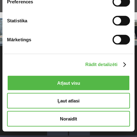
Preferences
Statistika
© 2017 ALANDEKO AIZKARI UN ŽALŪZIJAS. VISAS
Mārketings
TIESĪBAS PATURĒTAS
Rādīt detalizēti
Atļaut visu
Ļaut atlasi
Noraidīt
1
/
7