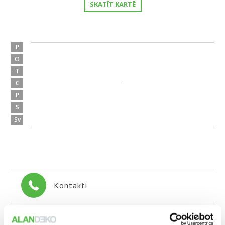
SKATĪT KARTĒ
P
O
T
-
C
P
S
Sv
Kontakti
+371 679 783 73