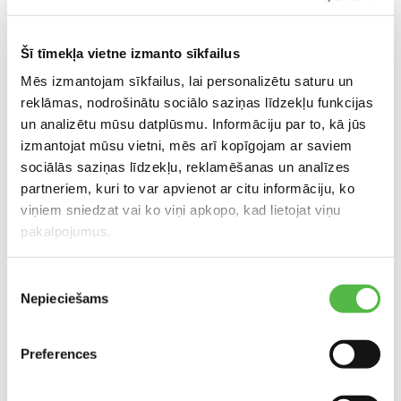
Fakss: +371 679 783 02
erlends.eisaks@gmail.com
Šī tīmekļa vietne izmanto sīkfailus
Mēs izmantojam sīkfailus, lai personalizētu saturu un
reklāmas, nodrošinātu sociālo saziņas līdzekļu funkcijas
Atrašanās vieta tirdzniecības centrā
un analizētu mūsu datplūsmu. Informāciju par to, kā jūs
izmantojat mūsu vietni, mēs arī kopīgojam ar saviem
sociālās saziņas līdzekļu, reklamēšanas un analīzes
partneriem, kuri to var apvienot ar citu informāciju, ko
viņiem sniedzat vai ko viņi apkopo, kad lietojat viņu
pakalpojumus.
Piekrišanas
ATRAŠANĀS VIETA KARTĒ
Nepieciešams
izvēle
Preferences