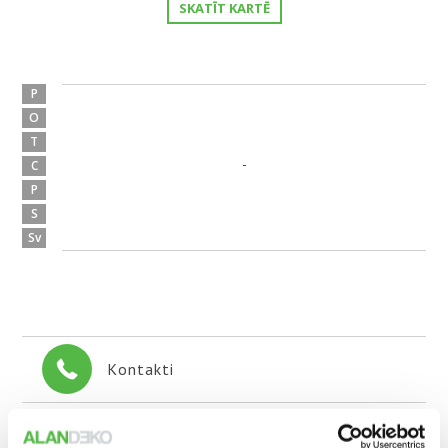
SKATĪT KARTĒ
P
O
T
-
C
P
S
Sv
Kontakti
+371 679 715 14