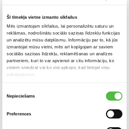
Fakss: +371 679 712 01
galesnams@buvmeistars.lv
Šī tīmekļa vietne izmanto sīkfailus
Mēs izmantojam sīkfailus, lai personalizētu saturu un
reklāmas, nodrošinātu sociālo saziņas līdzekļu funkcijas
Atrašanās vieta tirdzniecības centrā
un analizētu mūsu datplūsmu. Informāciju par to, kā jūs
izmantojat mūsu vietni, mēs arī kopīgojam ar saviem
sociālās saziņas līdzekļu, reklamēšanas un analīzes
partneriem, kuri to var apvienot ar citu informāciju, ko
viņiem sniedzat vai ko viņi apkopo, kad lietojat viņu
pakalpojumus.
Piekrišanas
ATRAŠANĀS VIETA KARTĒ
Nepieciešams
izvēle
Preferences